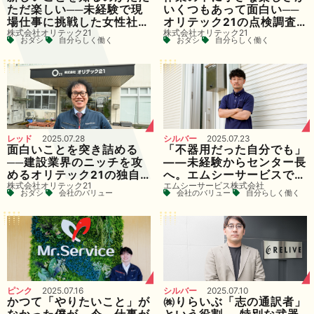
ただ楽しい──未経験で現
いくつもあって面白い──
場仕事に挑戦した女性社員
オリテック21の点検調査
株式会社オリテック21
株式会社オリテック21
の“最初の一年”、そのリア
部で働く魅力とは
おダシ
自分らしく働く
おダシ
自分らしく働く
ルな体験談
レッド
2025.07.28
シルバー
2025.07.23
面白いことを突き詰める
「不器用だった自分でも」
──建設業界のニッチを攻
――未経験からセンター長
めるオリテック21の独自
へ。エムシーサービスで見
株式会社オリテック21
エムシーサービス株式会社
性と代表・櫻岡氏の想い
つけた“楽しく働く”という
おダシ
会社のバリュー
会社のバリュー
自分らしく働く
選択
ピンク
2025.07.16
シルバー
2025.07.10
かつて「やりたいこと」が
㈱りらいぶ「志の通訳者」