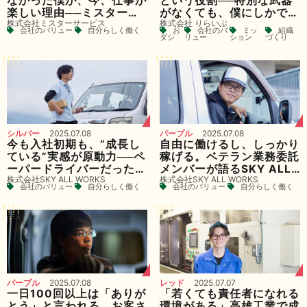
なかった僕が、今、仕事が
という役割──特別な武器
楽しい理由──ミスターサ
がなくても、僕にしかでき
株式会社ミスターサービス
株式会社 りらいぶ
ービスで積む多様な経験が
ない仕事がある
会社のバリュー
自分らしく働く
お
会社のバ
ミッ
組織
やりがいに
ダシ
リュー
ション
づくり
シルバー
2025.07.08
パープル
2025.07.08
今も入社初期も、“成長し
自由に働けるし、しっかり
ている”実感が原動力──ペ
稼げる。ベテラン業務委託
ーパードライバーだった自
メンバーが語るSKY ALL
株式会社SKY ALL WORKS
株式会社SKY ALL WORKS
分が、「仕事が楽しい」と
WORKSで働く魅力
会社のバリュー
自分らしく働く
会社のバリュー
自分らしく働く
言えるようになるまで
パープル
2025.07.08
レッド
2025.07.07
一日100回以上は「ありが
「若くても責任者になれる
とう」と言われる。お客さ
環境がある」高雄工業で成