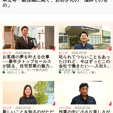
の」
ピンク
2025.08.05
ピンク
2025.07.31
お客様の夢を叶える仕事
叱られてつらいこともあっ
──最年少トップセールス
たけれど、今はずっとこの
が語る、住宅営業の魅力。
会社で働きたい──入社3年
ライフデザイン・カバヤ株式会社
株式会社オリテック21
ライフデザイン・カバヤで
目の社員が語るオリテック
自分らしく働く
おダシ
自分らしく働く
描くキャリア
21の魅力
ピンク
2025.07.30
パープル
2025.07.29
新しいことを知るのがただ
作業の中に小さな楽しさが