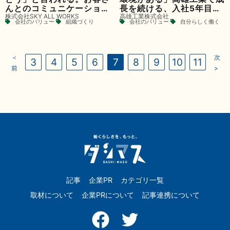
んとのコミュニケーション
長を続ける、入社5年目班
株式会社SKY ALL WORKS
高雄工業株式会社
が配送員としてのやりがい
長の挑戦
会社のバリュー
組織づくり
会社のバリュー
自分らしく働く
＜
次
3
4
5
6
7
8
9
10
11
前
>
記事
企業PR
カテゴリ一覧
取材について
企業PRについて
記事連携について