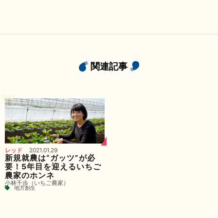
関連記事
レッド
2021.01.29
新規就農は“ガッツ”が必
要！5年目を迎えるいちご
農家のホンネ
小林千歩（いちご農家）
地方創生