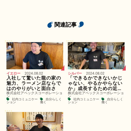
関連記事
イエロー
2024.08.02
シルバー
2024.08.02
入社して驚いた龍の家の
「できるかできないかじ
魅力、ラーメン店ならで
ゃない、やるかやらない
はのやりがいと面白さ
か」成長するための近道
株式会社アペックスコーポレーショ
株式会社アペックスコーポレーショ
は変化を楽しむこと。
ン
ン
社内コミュニケー
自分らしく
社内コミュニケー
自分らしく
ション
働く
ション
働く