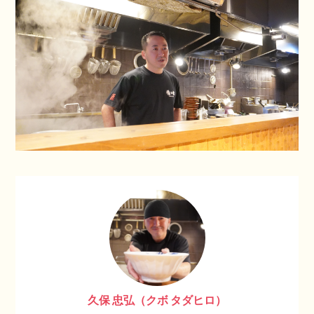
久保 忠弘（クボ タダヒロ）