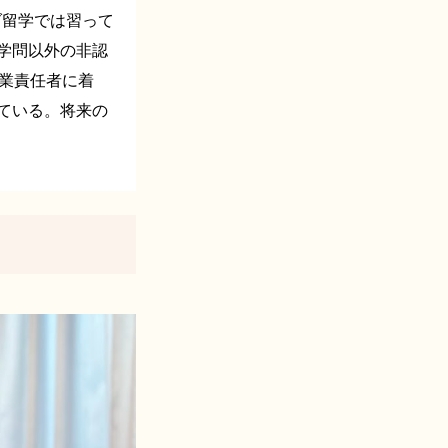
ダ留学では習って
学問以外の非認
事業責任者に着
ている。将来の