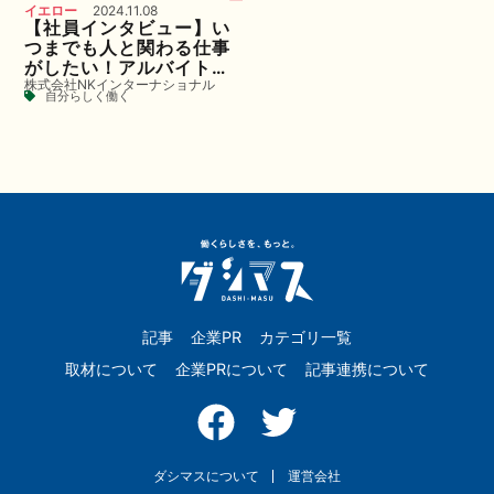
イエロー
2024.11.08
【社員インタビュー】い
つまでも人と関わる仕事
がしたい！アルバイト経
株式会社NKインターナショナル
験なし・医療従事者歴11
自分らしく働く
年でなぜモバイル販売に
転職！
記事
企業PR
カテゴリ一覧
取材について
企業PRについて
記事連携について
ダシマスについて
運営会社