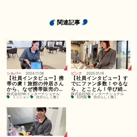
関連記事
シルバー
2024.11.08
ピンク
2025.01.16
【社員インタビュー】携
【社員インタビュー】す
帯の虜！旅館の仲居さん
でにファン多数！やるな
から、なぜ携帯販売のお
ら、とことん！学び続け
株式会社NKインターナショナル
株式会社NKインターナショナル
仕事に？
る姿勢が光る入社2ヶ月
ミッション
自分らしく働く
社内報
自分らしく働く
目期待の新人