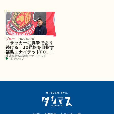
ブルー
2022.07.20
「サッカーに真摯であり
続ける」J2昇格を目指す
福島ユナイテッドFC、辻
株式会社AC福島ユナイテッド
上副社長の信念
ミッション