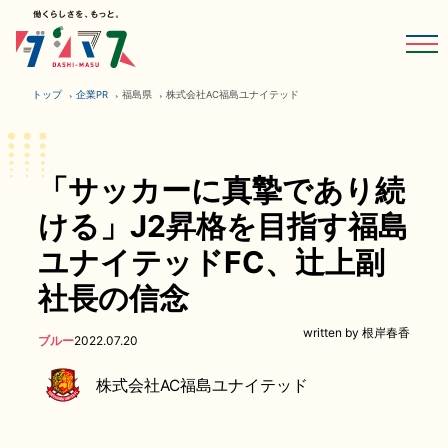
トップ
企業PR
福島県
株式会社AC福島ユナイテッド
「サッカーに真摯であり続
ける」J2昇格を目指す福島
ユナイテッドFC、辻上副
社長の信念
written by 根岸春香
ブルー
2022.07.20
株式会社AC福島ユナイテッド