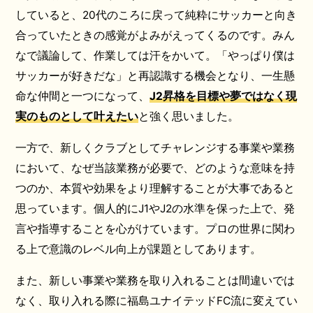
していると、20代のころに戻って純粋にサッカーと向き
合っていたときの感覚がよみがえってくるのです。みん
なで議論して、作業しては汗をかいて。「やっぱり僕は
サッカーが好きだな」と再認識する機会となり、一生懸
命な仲間と一つになって、
J2昇格を目標や夢ではなく現
実のものとして叶えたい
と強く思いました。
一方で、新しくクラブとしてチャレンジする事業や業務
において、なぜ当該業務が必要で、どのような意味を持
つのか、本質や効果をより理解することが大事であると
思っています。個人的にJ1やJ2の水準を保った上で、発
言や指導することを心がけています。プロの世界に関わ
る上で意識のレベル向上が課題としてあります。
また、新しい事業や業務を取り入れることは間違いでは
なく、取り入れる際に福島ユナイテッドFC流に変えてい