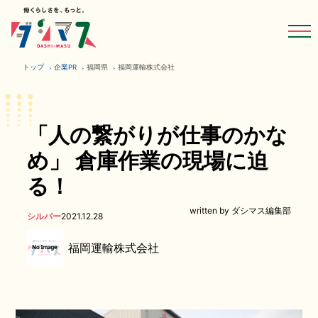
トップ
企業PR
福岡県
福岡運輸株式会社
「人の繋がりが仕事のかな
め」 倉庫作業の現場に迫
る！
written by ダシマス編集部
シルバー
2021.12.28
福岡運輸株式会社