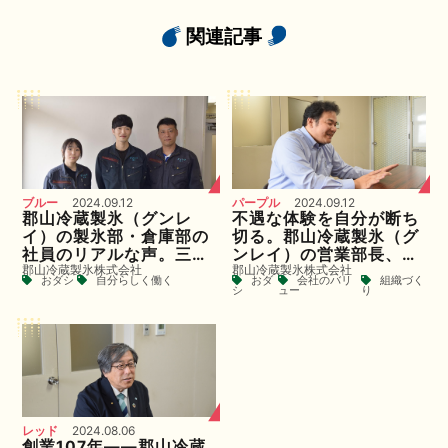
関連記事
ブルー
2024.09.12
パープル
2024.09.12
郡山冷蔵製氷（グンレ
不遇な体験を自分が断ち
イ）の製氷部・倉庫部の
切る。郡山冷蔵製氷（グ
社員のリアルな声。三者
ンレイ）の営業部長、伊
郡山冷蔵製氷株式会社
郡山冷蔵製氷株式会社
三様の経験と視点
藤さんが取り組む職場改
おダシ
自分らしく働く
おダ
会社のバリ
組織づく
善への思い
シ
ュー
り
レッド
2024.08.06
創業107年――郡山冷蔵