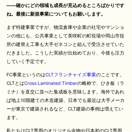
――確かにどの領域も成長が見込めるところばかりです
ね。最後に新規事業についてもお願いします。
まず特建事業ですが、物流倉庫や企業の社宅やマンショ
ンの他にも、公共事業として美咲町の町役場や岡山市役
所の建替え工事も大手ゼネコンと組んで受注させていた
だきました。こうした実績が出始めており、今後も注力
していく予定です。
FC事業というのは
CLTフランチャイズ事業
のことです。
CLTとは
Cross Laminated Timber
の略称で、ひき板（ラ
ミナ）を直交に並べた集成板を意味します。海外であれ
ば地上10階建ての木造建築、日本でも最近は大手メーカ
ーが東京で建築されるなど、CLT建築の事例は増えてい
ます。
私たちはCLT専用のオリジナル金物や日本初のCLT専用